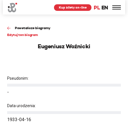
PL
EN
Kup bilety on-line
Powstańcze biogramy
Edytuj ten biogram
Eugeniusz Woźnicki
Pseudonim:
-
Data urodzenia:
1933-04-16