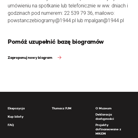
umówieniu na spotkanie lub telefonicznie w ww. dniach i
godzinach pod numerem: 22 539 79 36, mailowo:
powstanczebiogramy@1944.pl lub mpalgan@1944.pl
Pomóż uzupełnić bazę biogramów
Zaproponuj nowy biogram
Ekspozycja
Tłumacz PJM
O Muzeum
Deklaracja
Kup bilety
dostępności
FAQ
Projekty
dofinansowane z
MKiDN