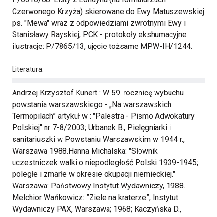
Czerwonego Krzyża) skierowane do Ewy Matuszewskiej
ps. "Mewa" wraz z odpowiedziami zwrotnymi Ewy i
Stanisławy Rayskiej; PCK - protokoły ekshumacyjne.
ilustracje: P/7865/13, ujęcie tożsame MPW-IH/1244.
Literatura:
Andrzej Krzysztof Kunert : W 59. rocznicę wybuchu
powstania warszawskiego - „Na warszawskich
Termopilach” artykuł w : "Palestra - Pismo Adwokatury
Polskiej" nr 7-8/2003; Urbanek B., Pielęgniarki i
sanitariuszki w Powstaniu Warszawskim w 1944 r.,
Warszawa 1988.Hanna Michalska: "Słownik
uczestniczek walki o niepodległość Polski 1939-1945;
poległe i zmarłe w okresie okupacji niemieckiej."
Warszawa: Państwowy Instytut Wydawniczy, 1988.
Melchior Wańkowicz: ”Ziele na kraterze”, Instytut
Wydawniczy PAX, Warszawa; 1968; Kaczyńska D.,