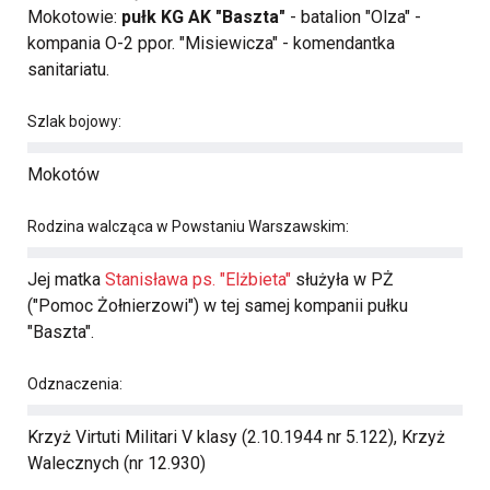
Mokotowie:
pułk KG AK "Baszta"
- batalion "Olza" -
kompania O-2 ppor. "Misiewicza" - komendantka
sanitariatu.
Szlak bojowy:
Mokotów
Rodzina walcząca w Powstaniu Warszawskim:
Jej matka
Stanisława ps. "Elżbieta"
służyła w PŻ
("Pomoc Żołnierzowi") w tej samej kompanii pułku
"Baszta".
Odznaczenia:
Krzyż Virtuti Militari V klasy (2.10.1944 nr 5.122), Krzyż
Walecznych (nr 12.930)