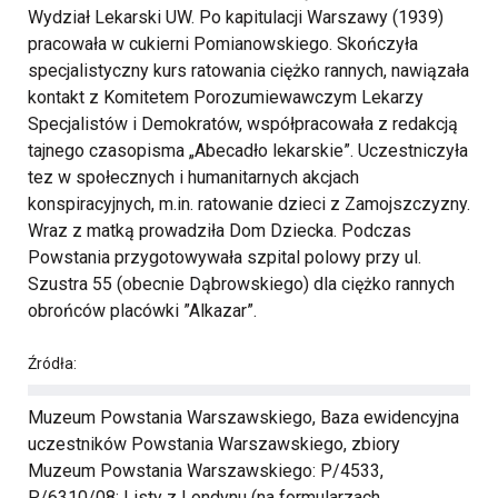
Wydział Lekarski UW. Po kapitulacji Warszawy (1939)
pracowała w cukierni Pomianowskiego. Skończyła
specjalistyczny kurs ratowania ciężko rannych, nawiązała
kontakt z Komitetem Porozumiewawczym Lekarzy
Specjalistów i Demokratów, współpracowała z redakcją
tajnego czasopisma „Abecadło lekarskie”. Uczestniczyła
tez w społecznych i humanitarnych akcjach
konspiracyjnych, m.in. ratowanie dzieci z Zamojszczyzny.
Wraz z matką prowadziła Dom Dziecka. Podczas
Powstania przygotowywała szpital polowy przy ul.
Szustra 55 (obecnie Dąbrowskiego) dla ciężko rannych
obrońców placówki ”Alkazar”.
Źródła:
Muzeum Powstania Warszawskiego, Baza ewidencyjna
uczestników Powstania Warszawskiego, zbiory
Muzeum Powstania Warszawskiego: P/4533,
P/6310/08: Listy z Londynu (na formularzach