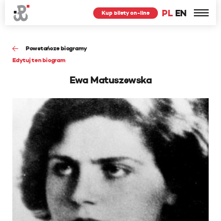
PL
EN
Kup bilety on-line
Powstańcze biogramy
Edytuj ten biogram
Ewa Matuszewska