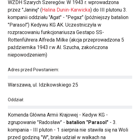
WŻDH Szarych Szeregów. W 1943 r. wprowadzona
przez "Janinę" (
Halina Dunin-Karwicka
) do III plutonu 3.
kompanii oddziału "Agat" - "Pegaz" (późniejszy batalion
"Parasol") Kedywu KG AK. Uczestniczyła w
rozpracowaniu funkcjonariusza Gestapo SS-
Rottenführera Alfreda Milke (akcja przeprowadzona 5
października 1943 r.w Al. Szucha, zakończona
niepowodzeniem)
Adres przed Powstaniem:
Warszawa, ul. Idzikowskiego 25
Oddział:
Komenda Główna Armii Krajowej - Kedyw KG -
zgrupowanie "Radosław" -
batalion "Parasol"
- 3.
kompania - III pluton - 1 sierpnia nie stawiła się na Woli
przed godziną "W", brała udział w walkach na