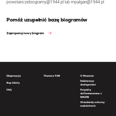
powstanczebiogramy@1944.pl lub mpalgan@1944.pl
Pomóż uzupełnić bazę biogramów
Zaproponuj nowy biogram
Ekspozycja
Tłumacz PJM
O Muzeum
Deklaracja
Kup bilety
dostępności
FAQ
Projekty
dofinansowane z
MKiDN
Standardy ochrony
małoletnich