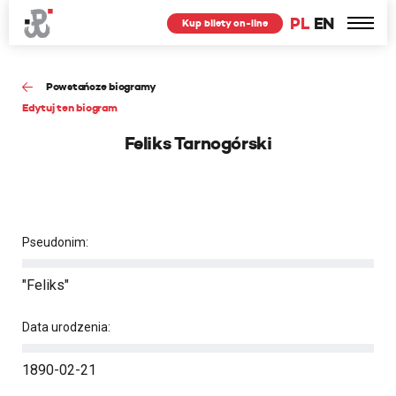
PL
EN
Kup bilety on-line
Powstańcze biogramy
Edytuj ten biogram
Feliks Tarnogórski
Pseudonim:
"Feliks"
Data urodzenia:
1890-02-21