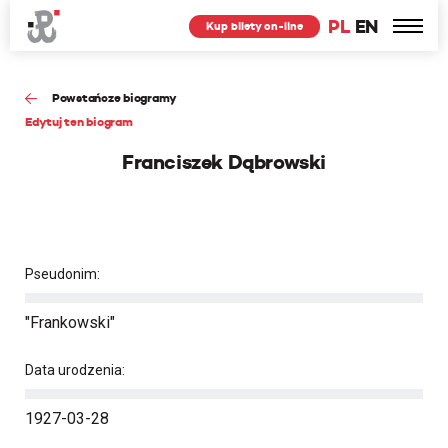
PL
EN
Kup bilety on-line
Powstańcze biogramy
Edytuj ten biogram
Franciszek Dąbrowski
Pseudonim:
"Frankowski"
Data urodzenia:
1927-03-28