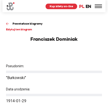
PL
EN
Kup bilety on-line
Powstańcze biogramy
Edytuj ten biogram
Franciszek Dominiak
Pseudonim:
"Burkowski"
Data urodzenia:
1914-01-29