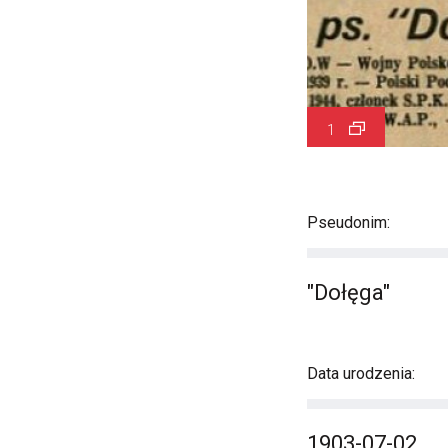
1
Pseudonim:
"Dołęga"
Data urodzenia:
1903-07-02