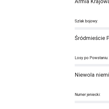
Armia Krajowa 
Szlak bojowy:
Śródmieście 
Losy po Powstaniu:
Niewola niem
Numer jeniecki: