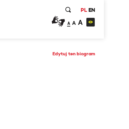
PL
EN
A
A
A
Edytuj ten biogram