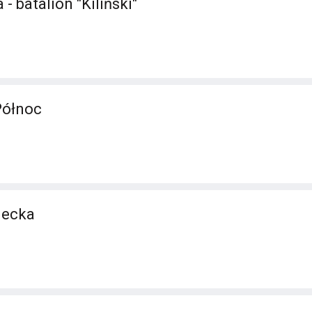
- batalion "Kiliński"
Północ
iecka