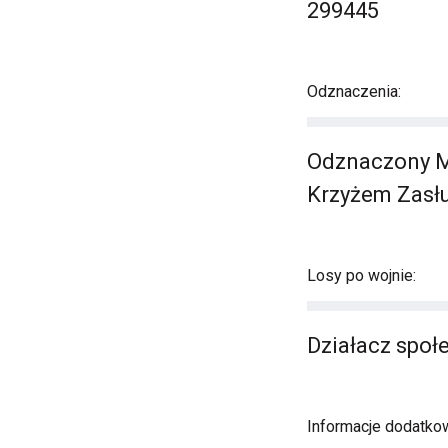
299445
Odznaczenia:
Odznaczony M
Krzyżem Zasł
Losy po wojnie:
Działacz społe
Informacje dodatko