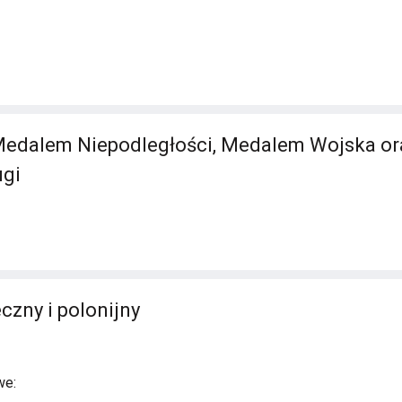
edalem Niepodległości, Medalem Wojska or
ugi
czny i polonijny
we: