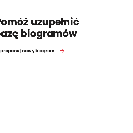
Pomóż uzupełnić
bazę biogramów
proponuj nowy biogram