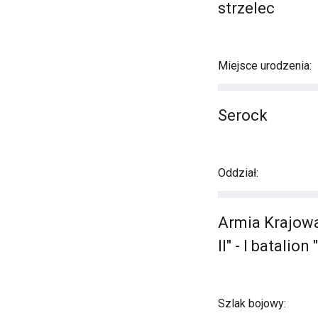
strzelec
Miejsce urodzenia:
Serock
Oddział:
Armia Krajowa
II" - I batali
Szlak bojowy: