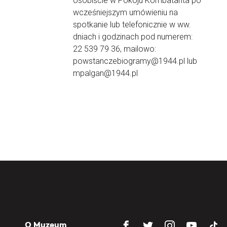
osobiście w Pokoju Kombatanta po
wcześniejszym umówieniu na
spotkanie lub telefonicznie w ww.
dniach i godzinach pod numerem:
22 539 79 36, mailowo:
powstanczebiogramy@1944.pl lub
mpalgan@1944.pl
O Muzeum