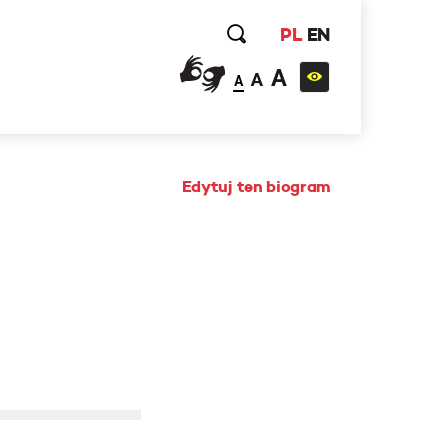
PL
EN
A
A
A
Edytuj ten biogram