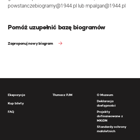
powstanczebiogramy@1944.pl lub mpalgan@1944.pl
Pomóż uzupełnić bazę biogramów
Zaproponuj nowy biogram
Ekspozycja
Tłumacz PJM
O Muzeum
Deklaracja
Kup bilety
dostępności
FAQ
Projekty
dofinansowane z
MKiDN
Standardy ochrony
małoletnich