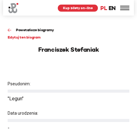
PL
EN
Kup bilety on-line
Powstańcze biogramy
Edytuj ten biogram
Franciszek Stefaniak
Pseudonim:
"Legun"
Data urodzenia:
-