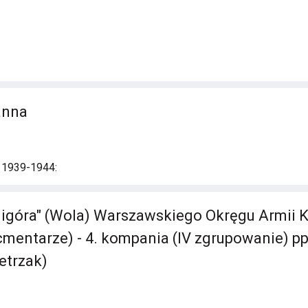
anna
i 1939-1944:
ligóra" (Wola) Warszawskiego Okręgu Armii K
cmentarze) - 4. kompania (IV zgrupowanie) pp
etrzak)