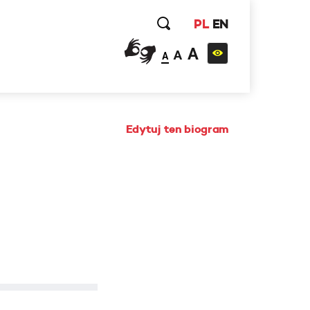
PL
EN
A
A
A
Edytuj ten biogram