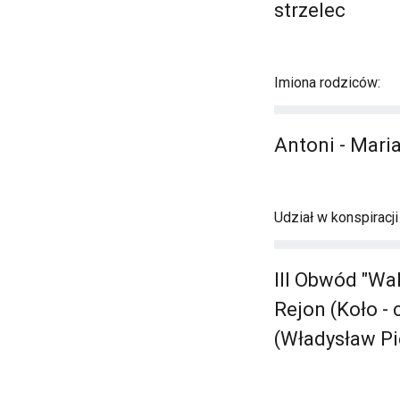
strzelec
Imiona rodziców:
Antoni - Mari
Udział w konspiracj
III Obwód "Wa
Rejon (Koło - 
(Władysław Pi