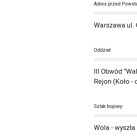
Adres przed Powst
Warszawa ul.
Oddział:
III Obwód "Wa
Rejon (Koło -
Szlak bojowy:
Wola - wyszła 