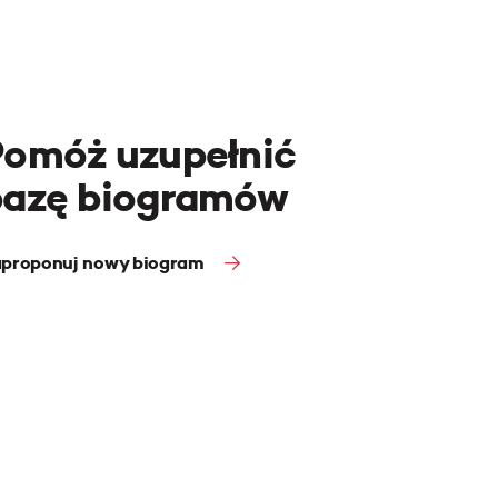
Pomóż uzupełnić
bazę biogramów
proponuj nowy biogram