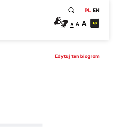
PL
EN
A
A
A
Edytuj ten biogram