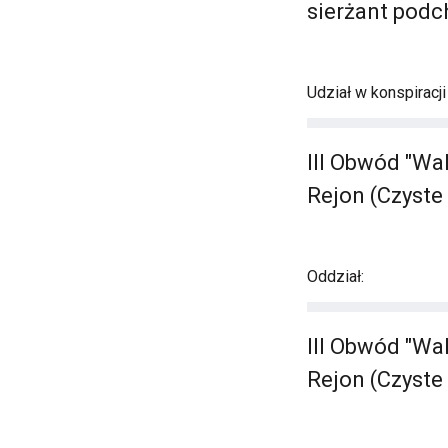
sierżant podc
Udział w konspiracj
III Obwód "Wa
Rejon (Czyste 
Oddział:
III Obwód "Wa
Rejon (Czyste 