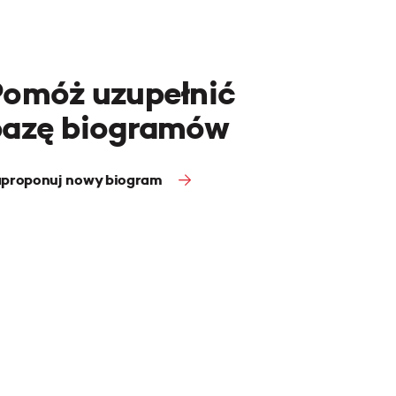
Pomóż uzupełnić
bazę biogramów
proponuj nowy biogram