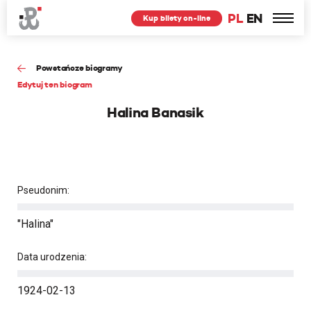
PL
EN
Kup bilety on-line
Powstańcze biogramy
Edytuj ten biogram
Halina Banasik
Pseudonim:
"Halina"
Data urodzenia:
1924-02-13