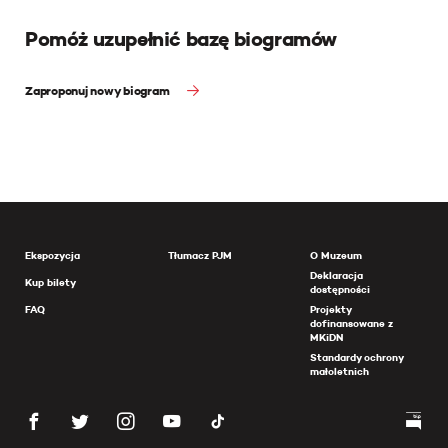
Pomóż uzupełnić bazę biogramów
Zaproponuj nowy biogram
Ekspozycja
Tłumacz PJM
O Muzeum
Deklaracja
Kup bilety
dostępności
FAQ
Projekty
dofinansowane z
MKiDN
Standardy ochrony
małoletnich