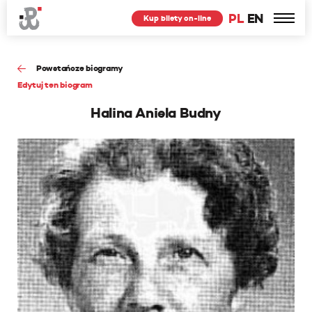
PL
EN
Kup bilety on-line
Powstańcze biogramy
Edytuj ten biogram
Halina Aniela Budny