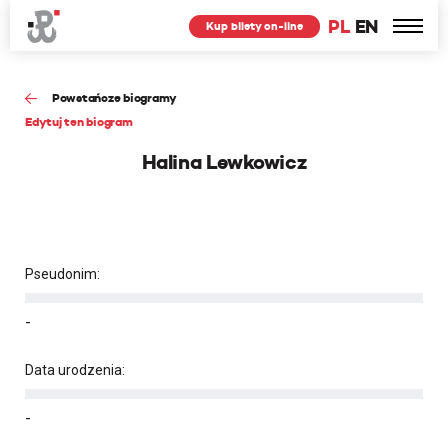
PL
EN
Kup bilety on-line
Powstańcze biogramy
Edytuj ten biogram
Halina Lewkowicz
Pseudonim:
-
Data urodzenia:
-