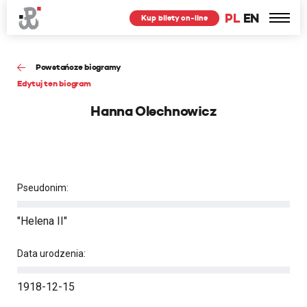
PL
EN
Kup bilety on-line
Powstańcze biogramy
Edytuj ten biogram
Hanna Olechnowicz
Pseudonim:
"Helena II"
Data urodzenia:
1918-12-15