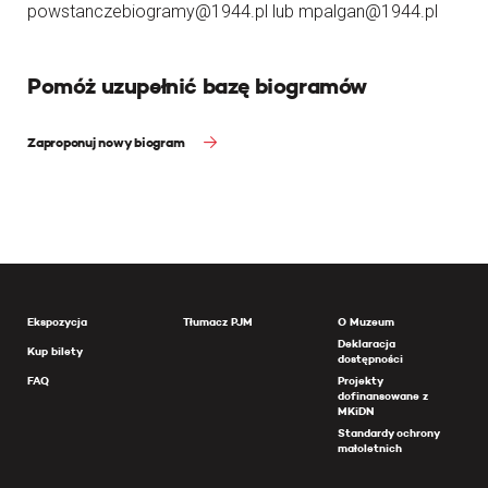
powstanczebiogramy@1944.pl lub mpalgan@1944.pl
Pomóż uzupełnić bazę biogramów
Zaproponuj nowy biogram
Ekspozycja
Tłumacz PJM
O Muzeum
Deklaracja
Kup bilety
dostępności
FAQ
Projekty
dofinansowane z
MKiDN
Standardy ochrony
małoletnich