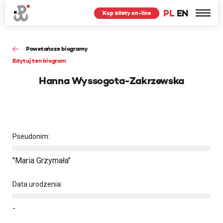
PL
EN
Kup bilety on-line
Powstańcze biogramy
Edytuj ten biogram
Hanna Wyssogota-Zakrzewska
Pseudonim:
"Maria Grzymała"
Data urodzenia:
-