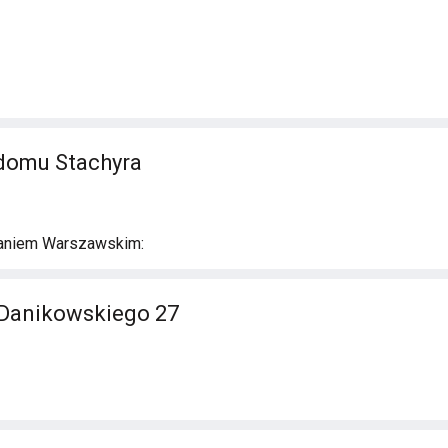
 domu Stachyra
aniem Warszawskim:
 Danikowskiego 27