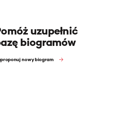
Pomóż uzupełnić
bazę biogramów
proponuj nowy biogram