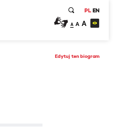
PL
EN
A
A
A
Edytuj ten biogram