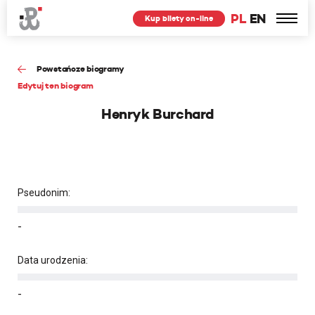
PL
EN
Kup bilety on-line
Powstańcze biogramy
Edytuj ten biogram
Henryk Burchard
Pseudonim:
-
Data urodzenia:
-