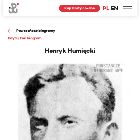
PL
EN
Kup bilety on-line
Powstańcze biogramy
Edytuj ten biogram
Henryk Humięcki