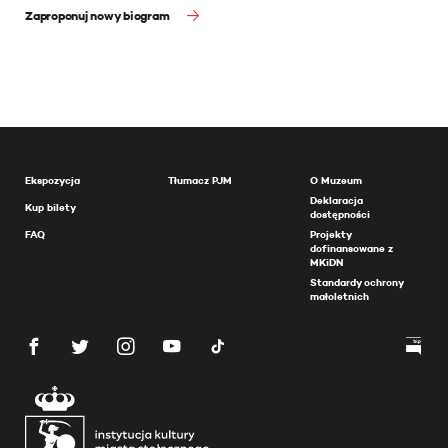
Zaproponuj nowy biogram
Ekspozycja
Tłumacz PJM
O Muzeum
Deklaracja
Kup bilety
dostępności
FAQ
Projekty
dofinansowane z
MKiDN
Standardy ochrony
małoletnich