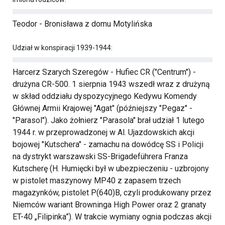
Teodor - Bronisława z domu Motylińska
Udział w konspiracji 1939-1944:
Harcerz Szarych Szeregów - Hufiec CR ("Centrum") -
drużyna CR-500. 1 sierpnia 1943 wszedł wraz z drużyną
w skład oddziału dyspozycyjnego Kedywu Komendy
Głównej Armii Krajowej "Agat" (późniejszy "Pegaz" -
"Parasol"). Jako żołnierz "Parasola" brał udział 1 lutego
1944 r. w przeprowadzonej w Al. Ujazdowskich akcji
bojowej "Kutschera" - zamachu na dowódcę SS i Policji
na dystrykt warszawski SS-Brigadeführera Franza
Kutscherę (H. Humięcki był w ubezpieczeniu - uzbrojony
w pistolet maszynowy MP40 z zapasem trzech
magazynków, pistolet P(640)B, czyli produkowany przez
Niemców wariant Browninga High Power oraz 2 granaty
ET-40 „Filipinka”). W trakcie wymiany ognia podczas akcji