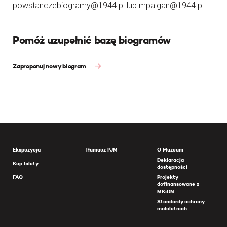
powstanczebiogramy@1944.pl lub mpalgan@1944.pl
Pomóż uzupełnić bazę biogramów
Zaproponuj nowy biogram
Ekspozycja
Tłumacz PJM
O Muzeum
Deklaracja
Kup bilety
dostępności
FAQ
Projekty
dofinansowane z
MKiDN
Standardy ochrony
małoletnich