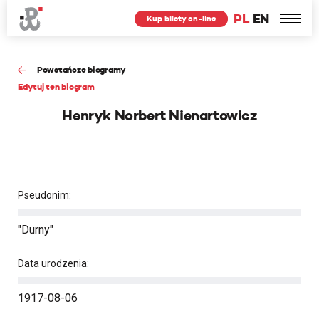
PL
EN
Kup bilety on-line
Powstańcze biogramy
Edytuj ten biogram
Henryk Norbert Nienartowicz
Pseudonim:
"Durny"
Data urodzenia:
1917-08-06