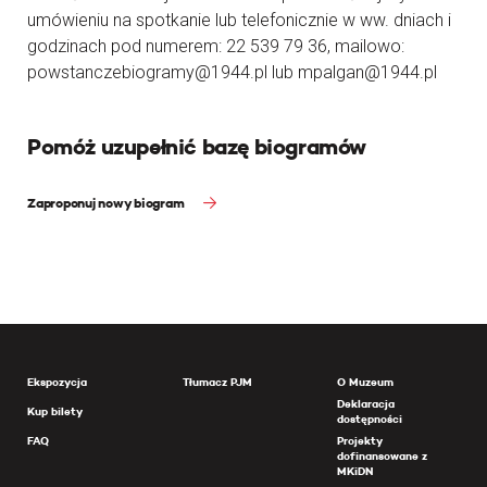
umówieniu na spotkanie lub telefonicznie w ww. dniach i
godzinach pod numerem: 22 539 79 36, mailowo:
powstanczebiogramy@1944.pl lub mpalgan@1944.pl
Pomóż uzupełnić bazę biogramów
Zaproponuj nowy biogram
Ekspozycja
Tłumacz PJM
O Muzeum
Deklaracja
Kup bilety
dostępności
FAQ
Projekty
dofinansowane z
MKiDN