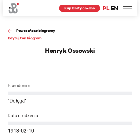
PL
EN
Kup bilety on-line
Powstańcze biogramy
Edytuj ten biogram
Henryk Ossowski
Pseudonim:
"Dołęga"
Data urodzenia:
1918-02-10