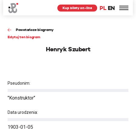
PL
EN
Kup bilety on-line
Powstańcze biogramy
Edytuj ten biogram
Henryk Szubert
Pseudonim:
"Konstruktor"
Data urodzenia:
1903-01-05