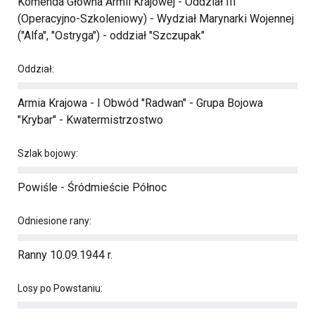
Komenda Główna Armii Krajowej - Oddział III
(Operacyjno-Szkoleniowy) - Wydział Marynarki Wojennej
("Alfa", "Ostryga") - oddział "Szczupak"
Oddział:
Armia Krajowa - I Obwód "Radwan" - Grupa Bojowa
"Krybar" - Kwatermistrzostwo
Szlak bojowy:
Powiśle - Śródmieście Północ
Odniesione rany:
Ranny 10.09.1944 r.
Losy po Powstaniu: