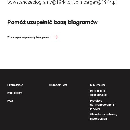
powstanczebiogramy@1944.pl lub mpalgan@1944.pl
Pomóż uzupełnić bazę biogramów
Zaproponuj nowy biogram
Ekspozycja
Tłumacz PJM
O Muzeum
Deklaracja
Kup bilety
dostępności
FAQ
Projekty
dofinansowane z
MKiDN
Standardy ochrony
małoletnich