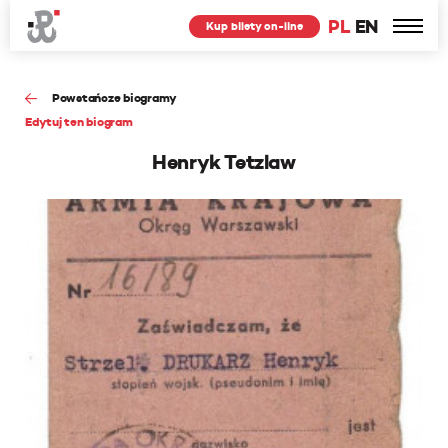
PL
EN
Kup bilety on-line
Powstańcze biogramy
Edytuj ten biogram
Henryk Tetzlaw