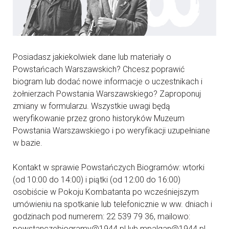
Posiadasz jakiekolwiek dane lub materiały o
Powstańcach Warszawskich? Chcesz poprawić
biogram lub dodać nowe informacje o uczestnikach i
żołnierzach Powstania Warszawskiego? Zaproponuj
zmiany w formularzu. Wszystkie uwagi będą
weryfikowanie przez grono historyków Muzeum
Powstania Warszawskiego i po weryfikacji uzupełniane
w bazie.
Kontakt w sprawie Powstańczych Biogramów: wtorki
(od 10:00 do 14:00) i piątki (od 12:00 do 16:00)
osobiście w Pokoju Kombatanta po wcześniejszym
umówieniu na spotkanie lub telefonicznie w ww. dniach i
godzinach pod numerem: 22 539 79 36, mailowo:
powstanczebiogramy@1944.pl lub mpalgan@1944.pl