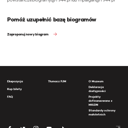
Pomóż uzupełnić bazę biogramów
Zaproponuj nowy biogram
Ekspozycja
Tłumacz PJM
O Muzeum
Deklaracja
Kup bilety
dostępności
FAQ
Projekty
dofinansowane z
MKiDN
Standardy ochrony
małoletnich