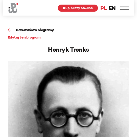
PL
EN
Kup bilety on-line
Powstańcze biogramy
Edytuj ten biogram
Henryk Trenks