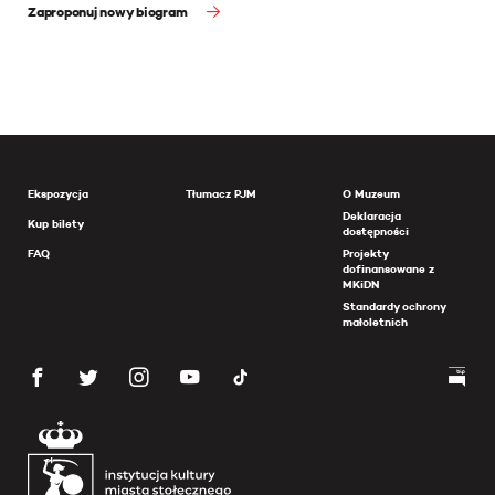
Zaproponuj nowy biogram
Ekspozycja
Tłumacz PJM
O Muzeum
Deklaracja
Kup bilety
dostępności
FAQ
Projekty
dofinansowane z
MKiDN
Standardy ochrony
małoletnich