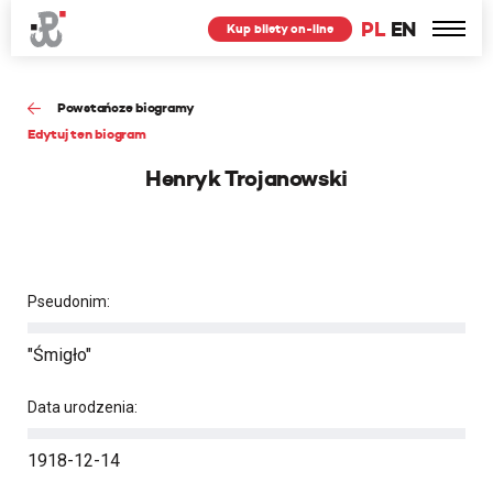
PL
EN
Kup bilety on-line
Powstańcze biogramy
Edytuj ten biogram
Henryk Trojanowski
Pseudonim:
"Śmigło"
Data urodzenia:
1918-12-14