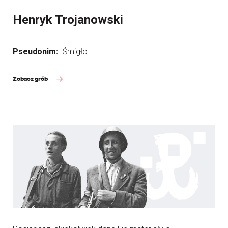
Henryk Trojanowski
Pseudonim:
"Śmigło"
Zobacz grób