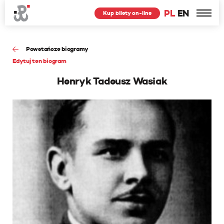
PL
EN
Kup bilety on-line
Powstańcze biogramy
Edytuj ten biogram
Henryk Tadeusz Wasiak