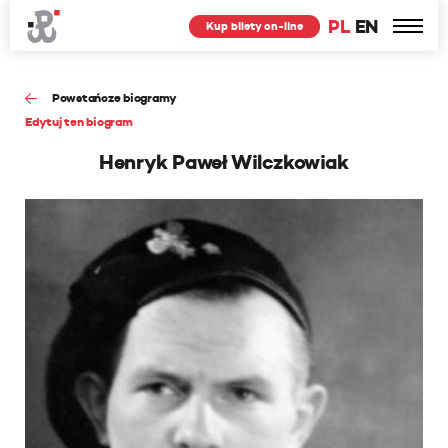
PL
EN
Kup bilety on-line
Powstańcze biogramy
Edytuj ten biogram
Henryk Paweł Wilczkowiak