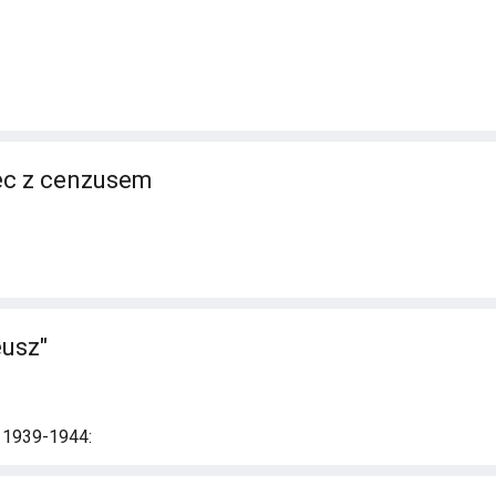
lec z cenzusem
eusz"
i 1939-1944: