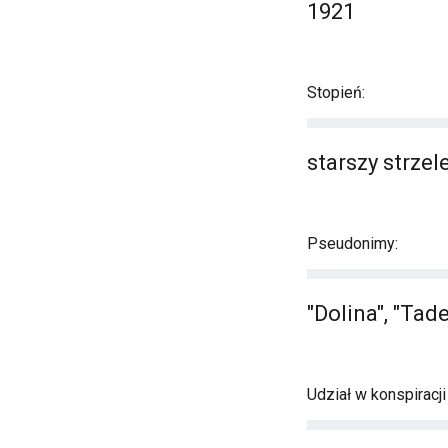
1921
Stopień:
starszy strze
Pseudonimy:
"Dolina", "Tad
Udział w konspiracj