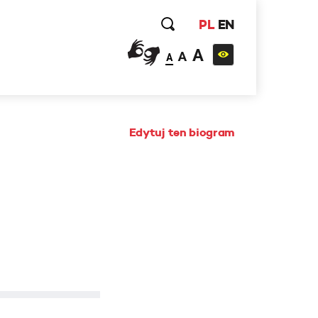
PL
EN
A
A
A
Edytuj ten biogram