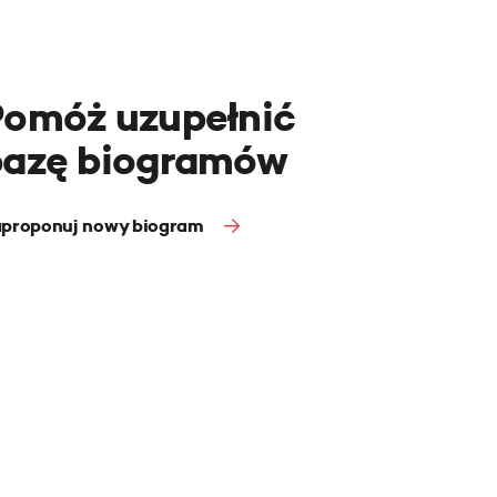
Pomóż uzupełnić
bazę biogramów
proponuj nowy biogram