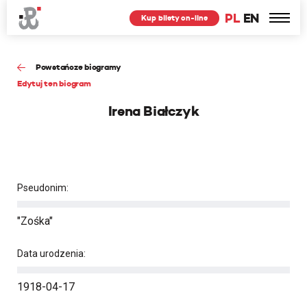
PL
EN
Kup bilety on-line
Powstańcze biogramy
Edytuj ten biogram
Irena Białczyk
Pseudonim:
"Zośka"
Data urodzenia:
1918-04-17