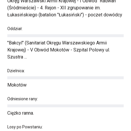
Okręg Warszawski Armii Krajowej - I Obwód "Radwan”
(Śródmieście) - 4. Rejon - XII zgrupowanie im.
Łukasińskiego (batalion "Łukasiński") - poczet dowódcy
Oddział:
"Bakcyl" (Sanitariat Okręgu Warszawskiego Armii
Krajowej) - V Obwód Mokotów - Szpital Polowy ul.
Szustra ...
Dzielnica:
Mokotów
Odniesione rany:
Ciężko ranna.
Losy po Powstaniu: