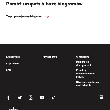
Pomóż uzupełnić bazę biogramów
Zaproponuj nowy biogram
Ekspozycja
Tłumacz PJM
O Muzeum
Deklaracja
Kup bilety
dostępności
FAQ
Projekty
dofinansowane z
MKiDN
Standardy ochrony
małoletnich