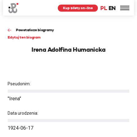
PL
EN
Kup bilety on-line
Powstańcze biogramy
Edytuj ten biogram
Irena Adolfina Humanicka
Pseudonim:
"Irena"
Data urodzenia:
1924-06-17