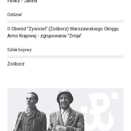
Feliks - Janina
Oddział:
II Obwód "Żywiciel" (Żoliborz) Warszawskiego Okręgu
Armii Krajowej - zgrupowanie "Żmija"
Szlak bojowy:
Żoliborz