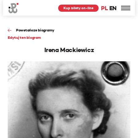
PL
EN
Kup bilety on-line
Powstańcze biogramy
Edytuj ten biogram
Irena Mackiewicz