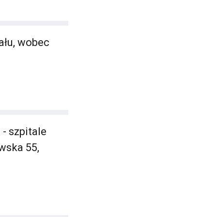
ału, wobec
- szpitale
wska 55,