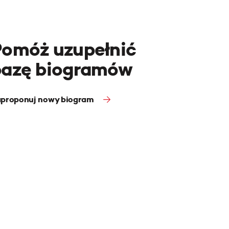
Pomóż uzupełnić
bazę biogramów
proponuj nowy biogram