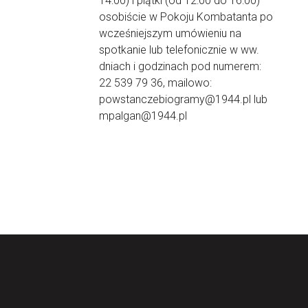
14:00) i piątki (od 12:00 do 16:00)
osobiście w Pokoju Kombatanta po
wcześniejszym umówieniu na
spotkanie lub telefonicznie w ww.
dniach i godzinach pod numerem:
22 539 79 36, mailowo:
powstanczebiogramy@1944.pl lub
mpalgan@1944.pl