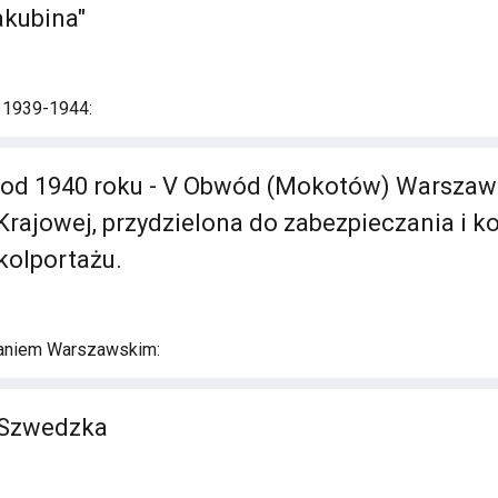
akubina"
i 1939-1944:
i od 1940 roku - V Obwód (Mokotów) Warsza
Krajowej, przydzielona do zabezpieczania i k
kolportażu.
aniem Warszawskim:
 Szwedzka