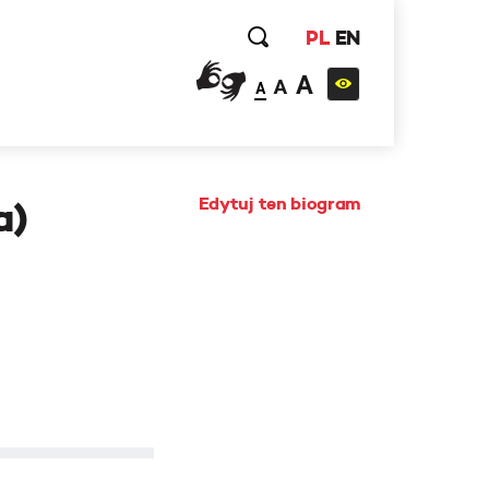
PL
EN
A
A
A
Edytuj ten biogram
a)