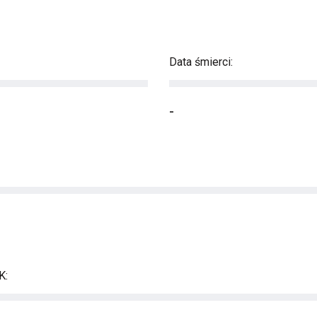
Data śmierci:
-
K: