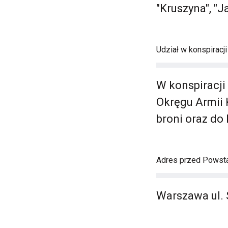
"Kruszyna", "J
Udział w konspiracj
W konspiracj
Okręgu Armii 
broni oraz do 
Adres przed Powst
Warszawa ul.