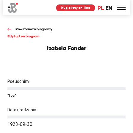
PL
EN
Kup bilety on-line
Powstańcze biogramy
Edytuj ten biogram
Izabela Fonder
Pseudonim:
"Iza"
Data urodzenia:
1923-09-30