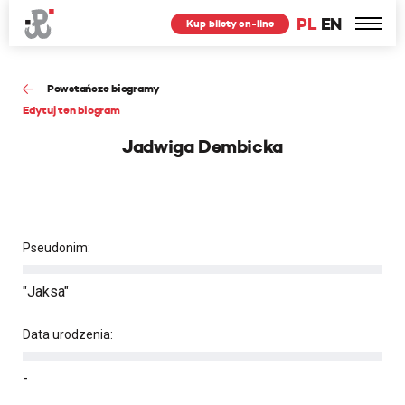
PL
EN
Kup bilety on-line
Powstańcze biogramy
Edytuj ten biogram
Jadwiga Dembicka
Pseudonim:
"Jaksa"
Data urodzenia:
-