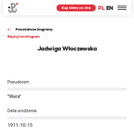
PL
EN
Kup bilety on-line
Powstańcze biogramy
Edytuj ten biogram
Jadwiga Włoczewska
Pseudonim:
"Wera"
Data urodzenia:
1911-10-15