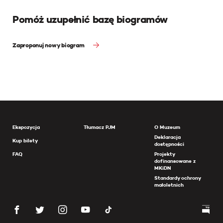
Pomóż uzupełnić bazę biogramów
Zaproponuj nowy biogram
Ekspozycja
Tłumacz PJM
O Muzeum
Deklaracja
Kup bilety
dostępności
FAQ
Projekty
dofinansowane z
MKiDN
Standardy ochrony
małoletnich