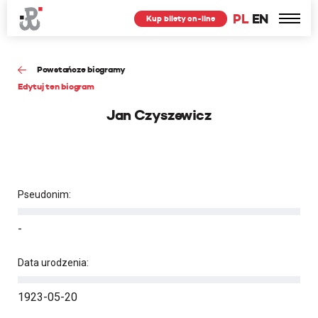
PL
EN
Kup bilety on-line
Powstańcze biogramy
Edytuj ten biogram
Jan Czyszewicz
Pseudonim:
-
Data urodzenia:
1923-05-20