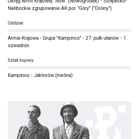
Okręg Armii Krajowej "Nów" (Nowogródek) - Stołpecko-
Nalibockie zgrupowanie AK por. "Góry" ("Doliny")
Oddział:
Armia Krajowa - Grupa "Kampinos" - 27. pułk ułanów - 1.
szwadron
Szlak bojowy:
Kampinos - Jaktorów (melina)