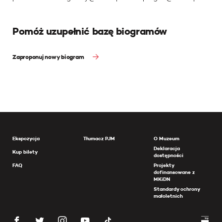
Pomóż uzupełnić bazę biogramów
Zaproponuj nowy biogram
Ekspozycja
Tłumacz PJM
O Muzeum
Deklaracja
Kup bilety
dostępności
FAQ
Projekty
dofinansowane z
MKiDN
Standardy ochrony
małoletnich