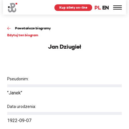
PL
EN
Kup bilety on-line
Powstańcze biogramy
Edytuj ten biogram
Jan Dziugieł
Pseudonim:
"Janek"
Data urodzenia:
1922-09-07