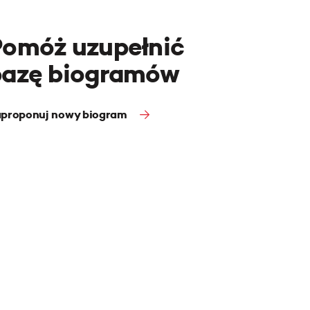
Pomóż uzupełnić
bazę biogramów
proponuj nowy biogram