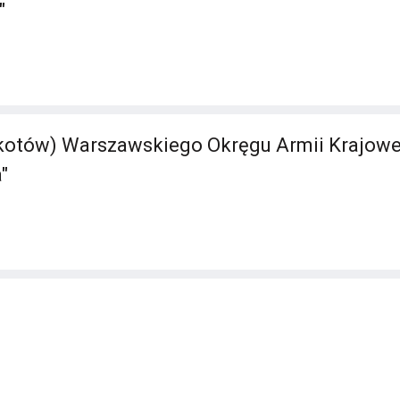
"
tów) Warszawskiego Okręgu Armii Krajowej 
"