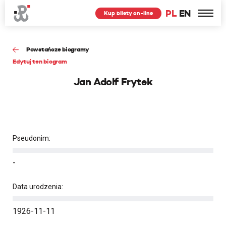
PL
EN
Kup bilety on-line
Powstańcze biogramy
Edytuj ten biogram
Jan Adolf Frytek
Pseudonim:
-
Data urodzenia:
1926-11-11