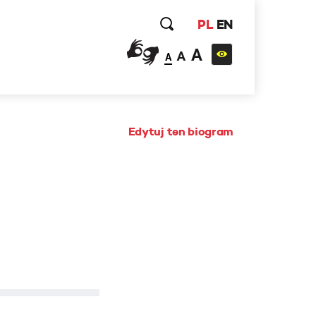
PL
EN
A
A
A
Edytuj ten biogram