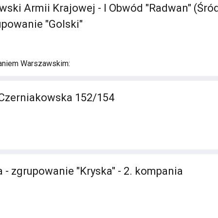
ski Armii Krajowej - I Obwód "Radwan" (Śród
upowanie "Golski"
aniem Warszawskim:
 Czerniakowska 152/154
 - zgrupowanie "Kryska" - 2. kompania