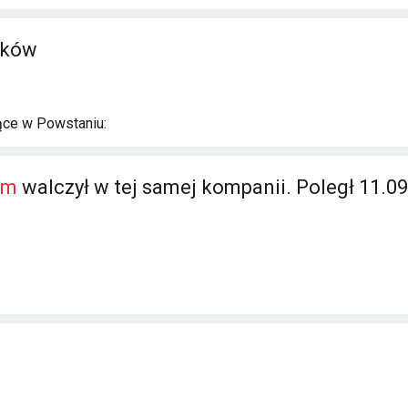
aków
ce w Powstaniu:
am
walczył w tej samej kompanii. Poległ 11.0
.