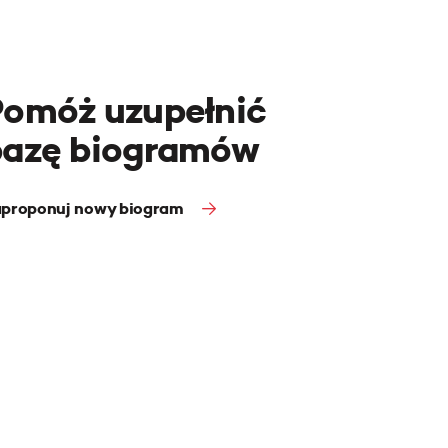
Pomóż uzupełnić
bazę biogramów
proponuj nowy biogram