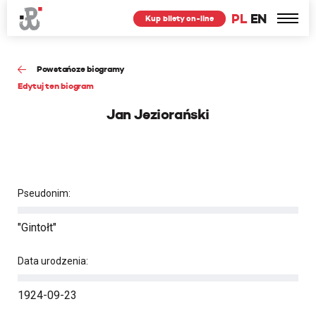
PL
EN
Kup bilety on-line
Powstańcze biogramy
Edytuj ten biogram
Jan Jeziorański
Pseudonim:
"Gintołt"
Data urodzenia:
1924-09-23