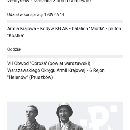
Władysław - Marianna z domu Durniewicz
Udział w konspiracji 1939-1944:
Armia Krajowa - Kedyw KG AK - batalion "Miotła" - pluton
"Kostka"
Oddział:
VII Obwód "Obroża" (powiat warszawski)
Warszawskiego Okręgu Armii Krajowej - 6 Rejon
"Helenów" (Pruszków)