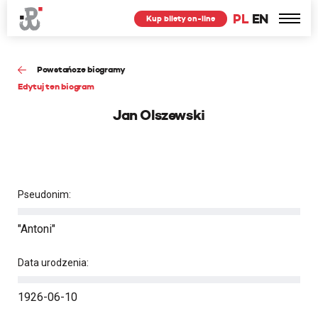
PL
EN
Kup bilety on-line
Powstańcze biogramy
Edytuj ten biogram
Jan Olszewski
Pseudonim:
"Antoni"
Data urodzenia:
1926-06-10