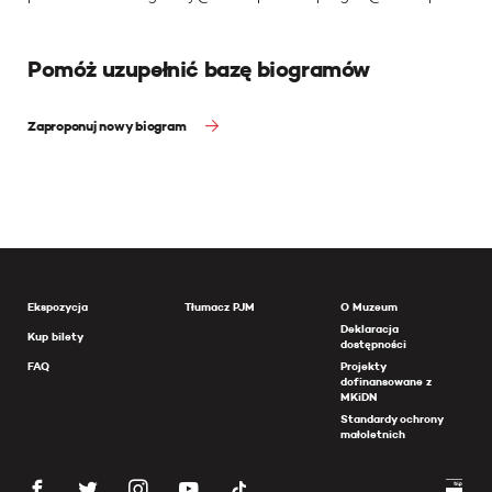
Pomóż uzupełnić bazę biogramów
Zaproponuj nowy biogram
Ekspozycja
Tłumacz PJM
O Muzeum
Deklaracja
Kup bilety
dostępności
FAQ
Projekty
dofinansowane z
MKiDN
Standardy ochrony
małoletnich