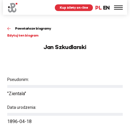
PL
EN
Kup bilety on-line
Powstańcze biogramy
Edytuj ten biogram
Jan Szkudlarski
Pseudonim:
"Zientala"
Data urodzenia:
1896-04-18