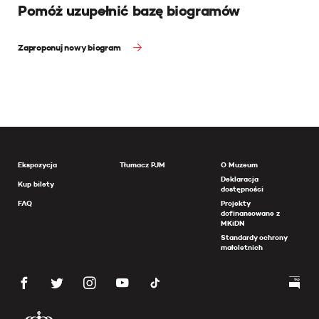
Pomóż uzupełnić bazę biogramów
Zaproponuj nowy biogram
Ekspozycja
Tłumacz PJM
O Muzeum
Deklaracja
Kup bilety
dostępności
FAQ
Projekty
dofinansowane z
MKiDN
Standardy ochrony
małoletnich