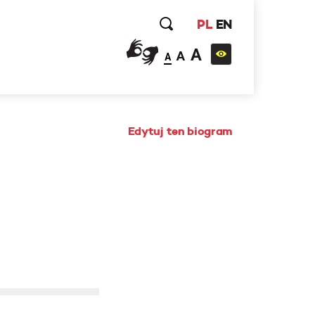
PL
EN
A
A
A
Edytuj ten biogram