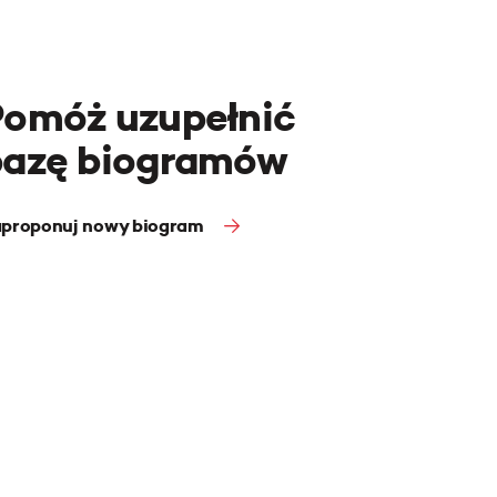
Pomóż uzupełnić
bazę biogramów
proponuj nowy biogram