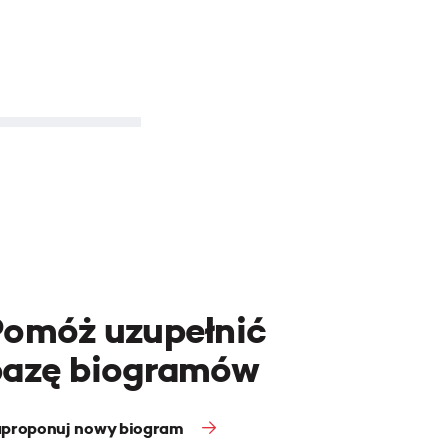
Pomóż uzupełnić
bazę biogramów
proponuj nowy biogram