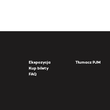
Ekspozycja
Tłumacz PJM
Kup bilety
FAQ