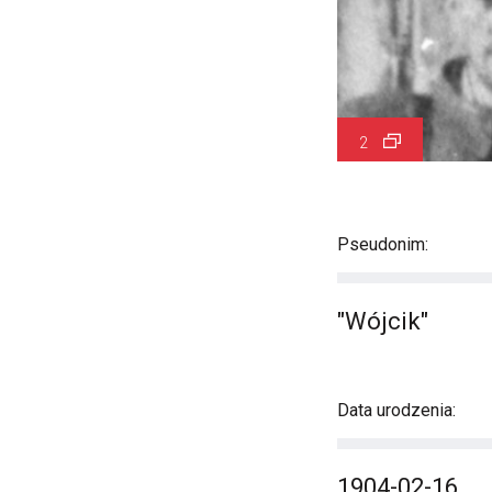
2
Pseudonim:
"Wójcik"
Data urodzenia:
1904-02-16