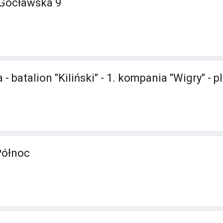
 Gocławska 9
- batalion "Kiliński" - 1. kompania "Wigry" - p
Północ