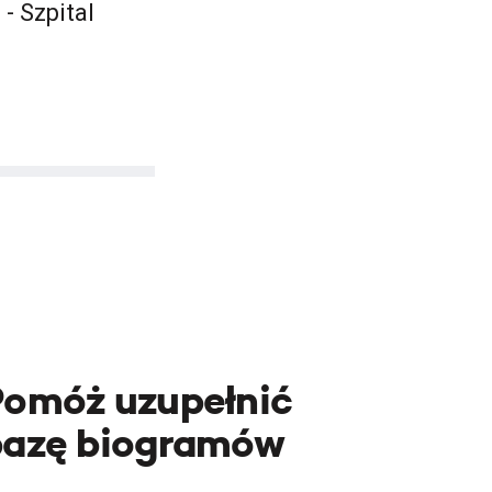
- Szpital
Pomóż uzupełnić
bazę biogramów