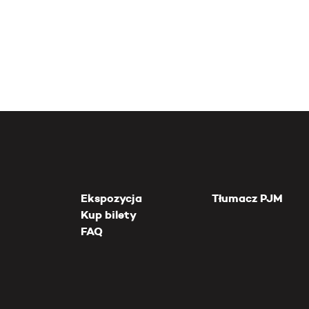
Ekspozycja
Tłumacz PJM
Kup bilety
FAQ