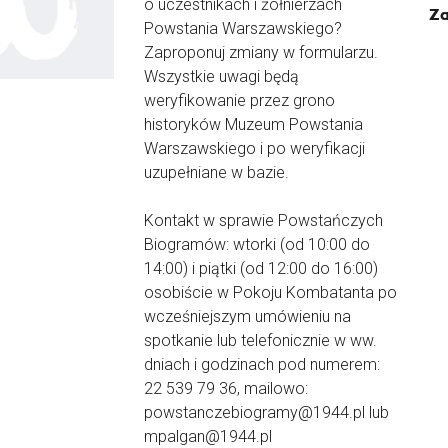
o uczestnikach i żołnierzach
Za
Powstania Warszawskiego?
Zaproponuj zmiany w formularzu.
Wszystkie uwagi będą
weryfikowanie przez grono
historyków Muzeum Powstania
Warszawskiego i po weryfikacji
uzupełniane w bazie.
Kontakt w sprawie Powstańczych
Biogramów: wtorki (od 10:00 do
14:00) i piątki (od 12:00 do 16:00)
osobiście w Pokoju Kombatanta po
wcześniejszym umówieniu na
spotkanie lub telefonicznie w ww.
dniach i godzinach pod numerem:
22 539 79 36, mailowo:
powstanczebiogramy@1944.pl lub
mpalgan@1944.pl