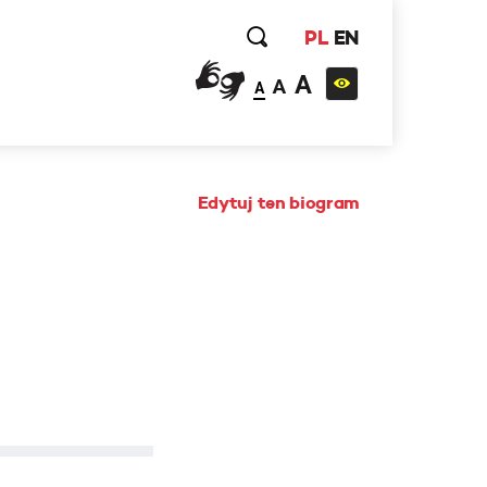
PL
EN
A
A
A
Edytuj ten biogram