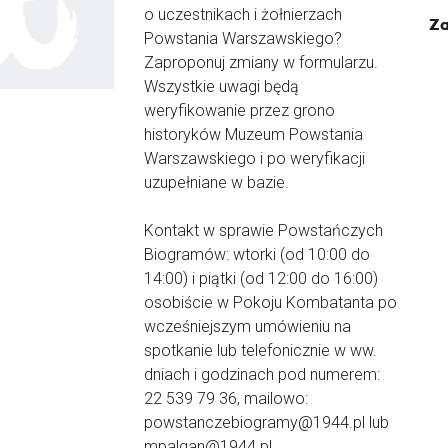
o uczestnikach i żołnierzach
Za
Powstania Warszawskiego?
Zaproponuj zmiany w formularzu.
Wszystkie uwagi będą
weryfikowanie przez grono
historyków Muzeum Powstania
Warszawskiego i po weryfikacji
uzupełniane w bazie.
Kontakt w sprawie Powstańczych
Biogramów: wtorki (od 10:00 do
14:00) i piątki (od 12:00 do 16:00)
osobiście w Pokoju Kombatanta po
wcześniejszym umówieniu na
spotkanie lub telefonicznie w ww.
dniach i godzinach pod numerem:
22 539 79 36, mailowo:
powstanczebiogramy@1944.pl lub
mpalgan@1944.pl