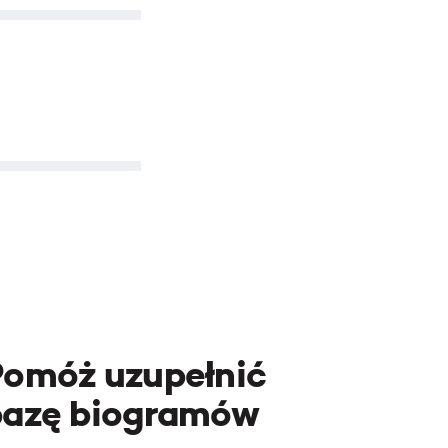
Pomóż uzupełnić
bazę biogramów