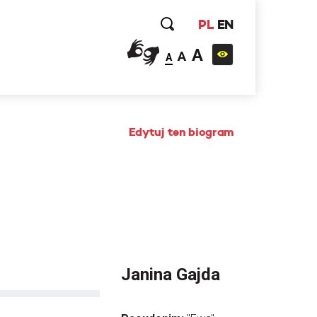
PL
EN
A
A
A
Edytuj ten biogram
Janina Gajda