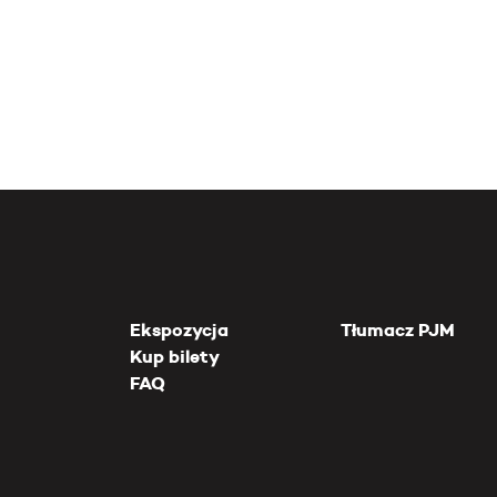
Ekspozycja
Tłumacz PJM
Kup bilety
FAQ