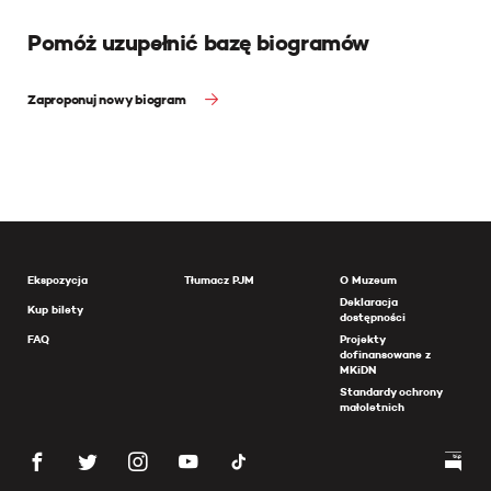
Pomóż uzupełnić bazę biogramów
Zaproponuj nowy biogram
Ekspozycja
Tłumacz PJM
O Muzeum
Deklaracja
Kup bilety
dostępności
FAQ
Projekty
dofinansowane z
MKiDN
Standardy ochrony
małoletnich