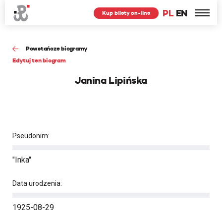
PL
EN
Kup bilety on-line
Powstańcze biogramy
Edytuj ten biogram
Janina Lipińska
Pseudonim:
"Inka"
Data urodzenia:
1925-08-29