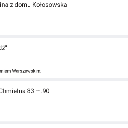
lina z domu Kołosowska
dź"
aniem Warszawskim:
Chmielna 83 m.90