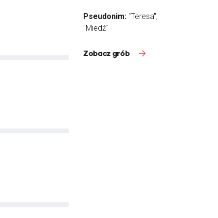
Pseudonim:
"Teresa",
"Miedź"
Zobacz grób