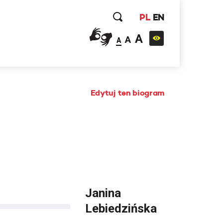
PL
EN
A
A
A
Edytuj ten biogram
Janina
Lebiedzińska