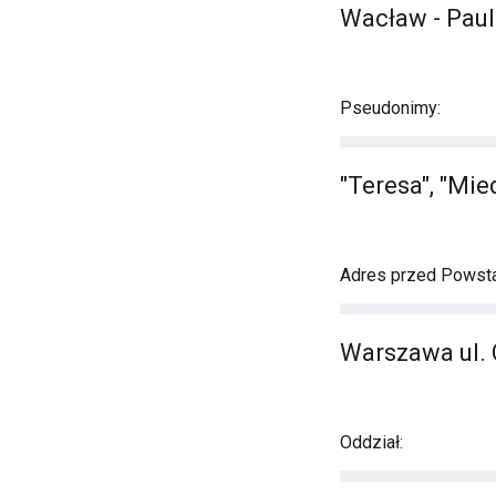
Wacław - Pau
Pseudonimy:
"Teresa", "Mie
Adres przed Powst
Warszawa ul. 
Oddział: