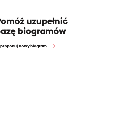
Pomóż uzupełnić
bazę biogramów
proponuj nowy biogram