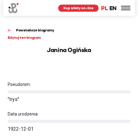
PL
EN
Kup bilety on-line
Powstańcze biogramy
Edytuj ten biogram
Janina Ogińska
Pseudonim:
"Irys"
Data urodzenia:
1922-12-01