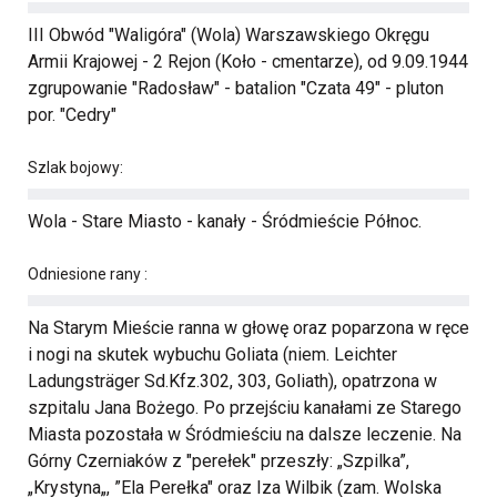
III Obwód "Waligóra" (Wola) Warszawskiego Okręgu
Armii Krajowej - 2 Rejon (Koło - cmentarze), od 9.09.1944
zgrupowanie "Radosław" - batalion "Czata 49" - pluton
por. "Cedry"
Szlak bojowy:
Wola - Stare Miasto - kanały - Śródmieście Północ.
Odniesione rany :
Na Starym Mieście ranna w głowę oraz poparzona w ręce
i nogi na skutek wybuchu Goliata (niem. Leichter
Ladungsträger Sd.Kfz.302, 303, Goliath), opatrzona w
szpitalu Jana Bożego. Po przejściu kanałami ze Starego
Miasta pozostała w Śródmieściu na dalsze leczenie. Na
Górny Czerniaków z "perełek" przeszły: „Szpilka”,
„Krystyna„, ”Ela Perełka" oraz Iza Wilbik (zam. Wolska