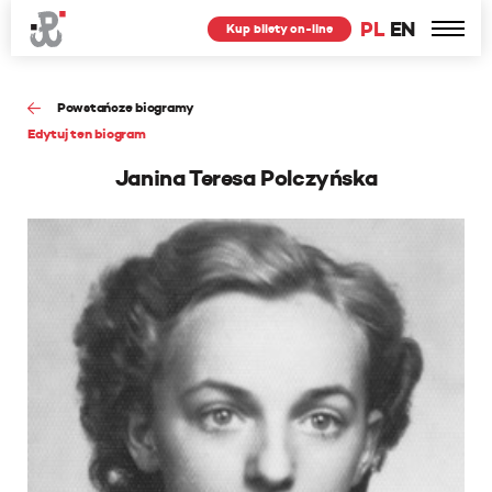
PL
EN
Kup bilety on-line
Powstańcze biogramy
Edytuj ten biogram
Janina Teresa Polczyńska